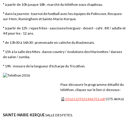
* à partir de 10h jusque 18h : marché du téléthon sous chapiteau.
* dans la journée : tournoi de football avec les équipes de Polincove, Recques-
sur-Hem, Ruminghem et Sainte-Marie-Kerque.
* à partir de 12h : repas frites - saucisses/merguez - desert - café . 8 € / adulte et
4 € pour les - 12 ans.
* de 13h30 à 16h30 : promenade en calèche du Boulonnais.
* 15h à la salle des fêtes : danse country / évolutions des Marinettes / danses
de salon / zumba.
* 19h : mesure de la longueur d'écharpe du Tricothon.
Pour découvrir le programme détaillé du
téléthon, cliquez sur le lien ci-dessous :
20161129101446701.pdf
(175.46 Ko)
SAINTE-MARIE-KERQUE
SALLE DES FETES,