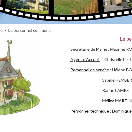
té
Le personnel communal
Le p
Secrétaire de Mairie
: Maurine R
Agent d'Accueil
: Christelle LI
Personnel de service
:
Hélène B
Sabine HEMBE
Karine LAMPS
Mélina MARTIN
Personnel technique
: Dominiqu