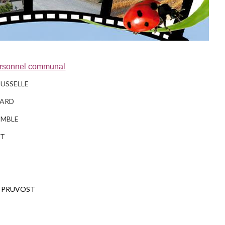
ersonnel communal
OUSSELLE
ETARD
OMBLE
RT
e PRUVOST