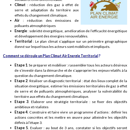
Climat
: réduction des gaz à effet de
serre et adaptation du territoire aux
effets du changement climatique.
Air
: réduction des émissions de
polluants atmosphériques
Energie
: sobriété énergétique, amélioration de l’efficacité énergétique
et développement des énergies renouvelables.
Territorial
: Le plan climat s’applique sur un périmètre géographique
donné sur lequel tous les acteurs sont mobilisés et impliqués.
Comment se déroule un Plan Climat Air Energie Territorial
?
Etape 1
. Se préparer et mobiliser : rassembler tous les acteurs désireux
de s’investir dans la démarche et de s’approprier les enjeux relatifs à la
question du changement climatique.
Etape 2
. Réaliser un diagnostic territorial : état des lieux complet de la
situation énergétique, estimer les émissions territoriales de gaz à effet
de serre et de polluants atmosphériques, analyser la vulnérabilité du
territoire aux effets du changement climatique.
Etape 3
. Elaborer une stratégie territoriale : se fixer des objectifs
ambitieux et réalistes
Etape 4
. Construire et faire vivre un programme d’actions : définir les
actions concrètes et les mettre en œuvre pour atteindre les objectifs
définis à l’étape 3.
Etape 5
. Evaluer : au bout de 3 ans, constater si les objectifs seront