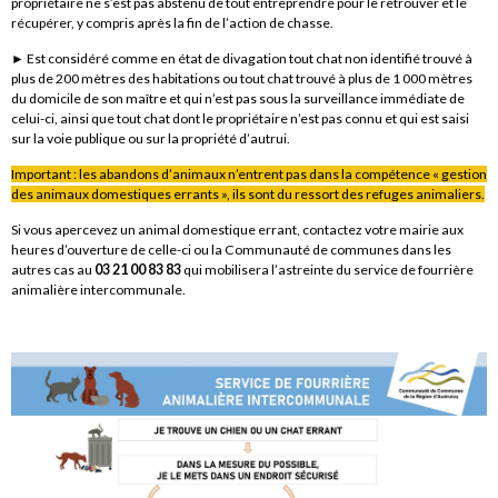
propriétaire ne s’est pas abstenu de tout entreprendre pour le retrouver et le
récupérer, y compris après la fin de l’action de chasse.
► Est considéré comme en état de divagation tout chat non identifié trouvé à
plus de 200 mètres des habitations ou tout chat trouvé à plus de 1 000 mètres
du domicile de son maître et qui n’est pas sous la surveillance immédiate de
celui-ci, ainsi que tout chat dont le propriétaire n’est pas connu et qui est saisi
sur la voie publique ou sur la propriété d’autrui.
Important : les abandons d’animaux n’entrent pas dans la compétence « gestion
des animaux domestiques errants », ils sont du ressort des refuges animaliers.
Si vous apercevez un animal domestique errant, contactez votre mairie aux
heures d’ouverture de celle-ci ou la Communauté de communes dans les
autres cas au
03 21 00 83 83
qui mobilisera l’astreinte du service de fourrière
animalière intercommunale.