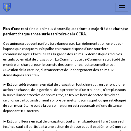
Plus d’une centaine d’animaux domestiques (dont la majorité des chats) se
perdent chaque année sur le territoire de la CCRA.
Ces animaux peuvent parfois être dangereux. La réglementation en vigueur
impose que chaque municipalité en France dispose d’une fourrière
communale apte à l’accueil et à la garde des animaux domestiques trouvés
errants ou en état de divagation. La Communauté de Communes a décidé de
prendre en charge, pour le compte des communes, cette compétence :
« Gestion de la capture, du transfert et de l’hébergement des animaux
domestiques errants ».
► Est considéré comme en état de divagation tout chien qui, en dehors d’une
action de chasse, de la garde ou de la protection d’un troupeau, n’est plus sous
la surveillance effective de son maître, se trouve hors de portée de voix de
celui-ci ou de tout instrument sonore permettant son rappel, ou qui est éloigné
de son propriétaire ou de la personne qui en est responsable d’une distance
dépassant 100 mètres.
► Est par ailleurs en état de divagation, tout chien abandonné livré à son seul
instinct, sauf s’il participait à une action de chasse et qu’il est démontré que son