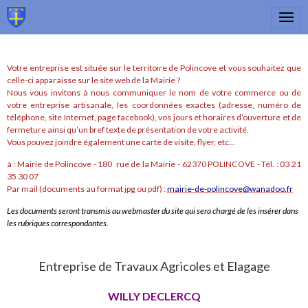
Votre entreprise est située sur le territoire de Polincove et vous souhaitez que
celle-ci apparaisse sur le site web de la Mairie ?
Nous vous invitons à nous communiquer le nom de votre commerce ou de
votre entreprise artisanale, les coordonnées exactes (adresse, numéro de
téléphone, site Internet, page facebook), vos jours et horaires d’ouverture et de
fermeture ainsi qu’un bref texte de présentation de votre activité.
Vous pouvez joindre également une carte de visite, flyer, etc...
à : Mairie de Polincove - 180 rue de la Mairie - 62370 POLINCOVE - Tél. : 03 21
35 30 07
Par mail (documents au format jpg ou pdf) :
mairie-de-polincove@wanadoo.fr
Les documents seront transmis au webmaster du site qui sera chargé de les insérer dans
les rubriques correspondantes.
Entreprise de Travaux Agricoles et Elagage
WILLY DECLERCQ