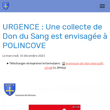
URGENCE : Une collecte de
Don du Sang est envisagée à
POLINCOVE
Le mercredi, 15 décembre 2021
►Télécharger et imprimer le formulaire :
promesse-de-don-interactif-
vd.pdf
(1.39 Mo)