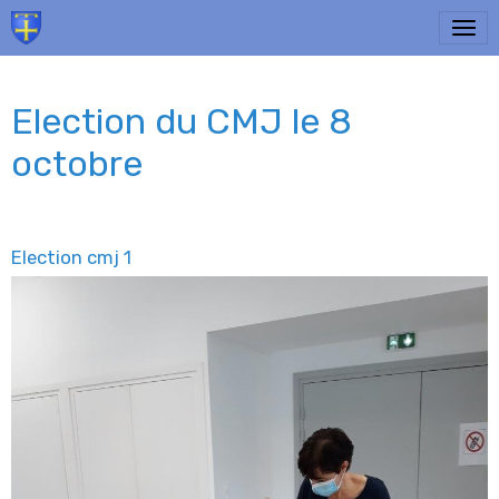
Election du CMJ le 8
octobre
Election cmj 1